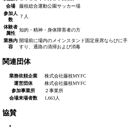
会場
藤枝総合運動公園サッカー場
参加人
７人
数
体験者
知的・精神・身体障害者の方
属性
業務内
開場前に場内のメインスタンド固定座席ならびに手
容
すり、通路の清掃および消毒
関連団体
業務依頼企業
株式会社藤枝MYFC
運営団体
株式会社藤枝MYFC
参加事業所
２事業所
会場来場者数
1,663人
協賛