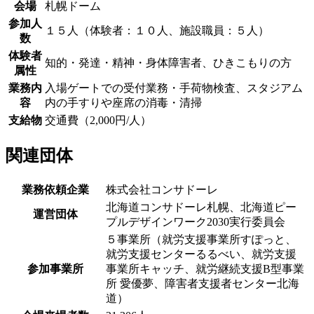
会場
札幌ドーム
参加人
１５人（体験者：１０人、施設職員：５人）
数
体験者
知的・発達・精神・身体障害者、ひきこもりの方
属性
業務内
入場ゲートでの受付業務・手荷物検査、スタジアム
容
内の手すりや座席の消毒・清掃
支給物
交通費（2,000円/人）
関連団体
業務依頼企業
株式会社コンサドーレ
北海道コンサドーレ札幌、北海道ピー
運営団体
プルデザインワーク2030実行委員会
５事業所（就労支援事業所すぽっと、
就労支援センターるるべい、就労支援
参加事業所
事業所キャッチ、就労継続支援B型事業
所 愛優夢、障害者支援者センター北海
道）