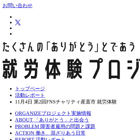
お問い合わせ
トップページ
活動レポート
11月4日 第2回FNSチャリティ産直市 就労体験
ORGANIZE
プロジェクト実施情報
ABOUT
「ありがとう」と出会う
PROBLEM
障害者雇用の問題と課題
ACTION
働き、混ざりあう日常
REPORT
活動レポート